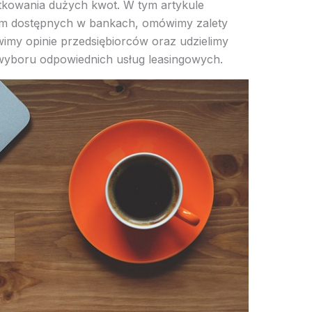
kowania dużych kwot. W tym artykule
ym dostępnych w bankach, omówimy zalety
wimy opinie przedsiębiorców oraz udzielimy
yboru odpowiednich usług leasingowych.