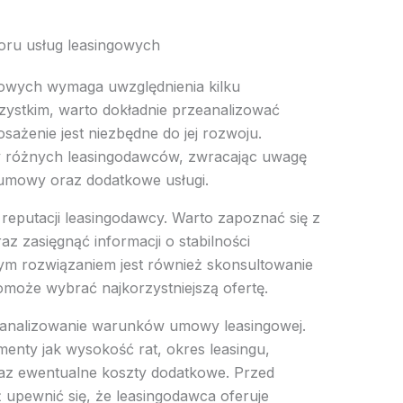
oru usług leasingowych
owych wymaga uwzględnienia kilku
ystkim, warto dokładnie przeanalizować
osażenie jest niezbędne do jej rozwoju.
y różnych leasingodawców, zwracając uwagę
 umowy oraz dodatkowe usługi.
reputacji leasingodawcy. Warto zapoznać się z
az zasięgnąć informacji o stabilności
rym rozwiązaniem jest również skonsultowanie
omoże wybrać najkorzystniejszą ofertę.
zeanalizowanie warunków umowy leasingowej.
enty jak wysokość rat, okres leasingu,
az ewentualne koszty dodatkowe. Przed
upewnić się, że leasingodawca oferuje