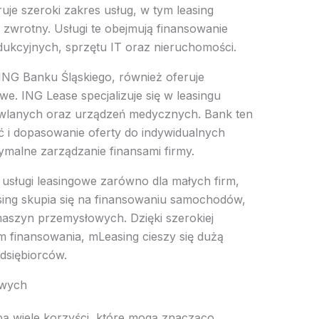
je szeroki zakres usług, w tym leasing
 zwrotny. Usługi te obejmują finansowanie
kcyjnych, sprzętu IT oraz nieruchomości.
ING Banku Śląskiego, również oferuje
e. ING Lease specjalizuje się w leasingu
wlanych oraz urządzeń medycznych. Bank ten
ć i dopasowanie oferty do indywidualnych
ymalne zarządzanie finansami firmy.
usługi leasingowe zarówno dla małych firm,
asing skupia się na finansowaniu samochodów,
aszyn przemysłowych. Dzięki szerokiej
 finansowania, mLeasing cieszy się dużą
dsiębiorców.
owych
obą wiele korzyści, które mogą znacząco