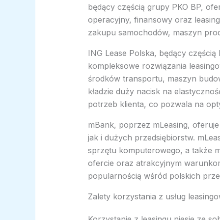
będący częścią grupy PKO BP, oferu
operacyjny, finansowy oraz leasing
zakupu samochodów, maszyn produ
ING Lease Polska, będący częścią 
kompleksowe rozwiązania leasingow
środków transportu, maszyn budo
kładzie duży nacisk na elastycznoś
potrzeb klienta, co pozwala na opt
mBank, poprzez mLeasing, oferuje 
jak i dużych przedsiębiorstw. mLe
sprzętu komputerowego, a także m
ofercie oraz atrakcyjnym warunkom
popularnością wśród polskich prze
Zalety korzystania z usług leasing
Korzystanie z leasingu niesie ze s