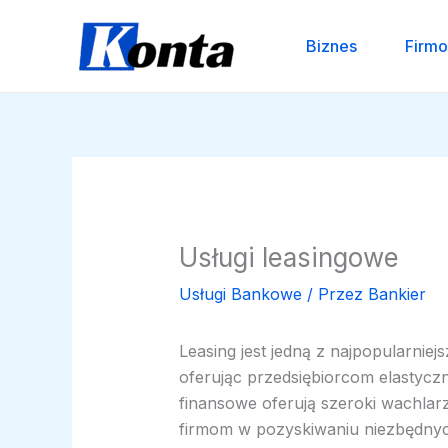
Przejdź
do
Biznes
Firm
treści
Usługi leasingowe
Usługi Bankowe
/ Przez
Bankier
Leasing jest jedną z najpopularnie
oferując przedsiębiorcom elastyczno
finansowe oferują szeroki wachla
firmom w pozyskiwaniu niezbędnyc