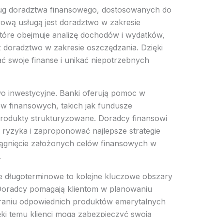
sług doradztwa finansowego, dostosowanych do
ową usługą jest doradztwo w zakresie
które obejmuje analizę dochodów i wydatków,
doradztwo w zakresie oszczędzania. Dzięki
ać swoje finanse i unikać niepotrzebnych
two inwestycyjne. Banki oferują pomoc w
w finansowych, takich jak fundusze
 produkty strukturyzowane. Doradcy finansowi
l ryzyka i zaproponować najlepsze strategie
iągnięcie założonych celów finansowych w
.
e długoterminowe to kolejne kluczowe obszary
Doradcy pomagają klientom w planowaniu
raniu odpowiednich produktów emerytalnych
ęki temu klienci mogą zabezpieczyć swoją