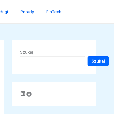
sługi
Porady
FinTech
Szukaj
Szukaj
LinkedIn
Facebook