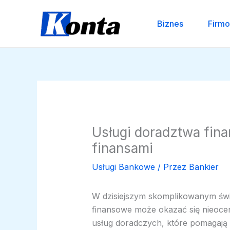
Przejdź
do
Biznes
Firm
treści
Usługi doradztwa fin
finansami
Usługi Bankowe
/ Przez
Bankier
W dzisiejszym skomplikowanym świ
finansowe może okazać się nieoce
usług doradczych, które pomagają