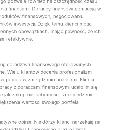
ego pozwala również na oszczędność czasu i
nia finansami. Doradcy finansowi pomagają w
produktów finansowych, negocjowaniu
ów inwestycji. Dzięki temu klienci mogą
iennych obowiązkach, mając pewność, że ich
e i efektywnie.
a
usług doradztwa finansowego oferowanych
e. Wielu klientów docenia profesjonalizm
w pomoc w zarządzaniu finansami. Klienci
łpracy z doradcami finansowymi udało im się
kie jak zakup nieruchomości, zgromadzenie
ększenie wartości swojego portfela
atywne opinie. Niektórzy klienci narzekają na
mi doradztwa finansowego oraz na brak