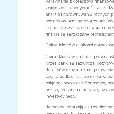
Korzystanie z doradztwa finansow
zwiększenie efektywności zarządza
analizie i porównywaniu różnych 
warunków oraz monitorowaniu wynik
skoncentrować się na swoich codz
finanse są zarządzane profesjonalni
Opinie klientów o jakości doradztw
Opinie klientów na temat jakości 
przez banki są zazwyczaj pozytywn
doradców oraz ich zaangażowanie 
często podkreślają, że dzięki wspó
osiągnąć swoje cele finansowe, ta
oszczędności na emeryturę czy zwi
inwestycyjnego.
Jednakże, zdarzają się również neg
wysokie opłaty związane z usługa