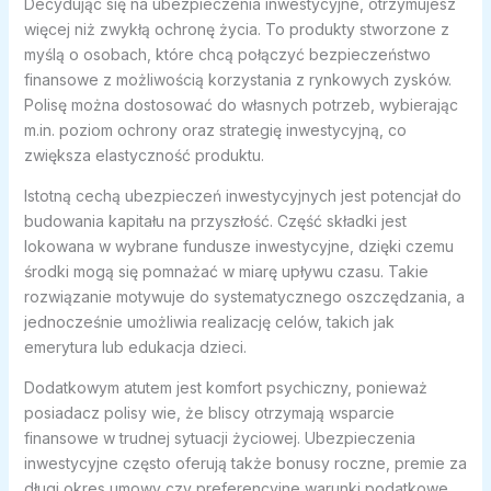
Decydując się na ubezpieczenia inwestycyjne, otrzymujesz
więcej niż zwykłą ochronę życia. To produkty stworzone z
myślą o osobach, które chcą połączyć bezpieczeństwo
finansowe z możliwością korzystania z rynkowych zysków.
Polisę można dostosować do własnych potrzeb, wybierając
m.in. poziom ochrony oraz strategię inwestycyjną, co
zwiększa elastyczność produktu.
Istotną cechą ubezpieczeń inwestycyjnych jest potencjał do
budowania kapitału na przyszłość. Część składki jest
lokowana w wybrane fundusze inwestycyjne, dzięki czemu
środki mogą się pomnażać w miarę upływu czasu. Takie
rozwiązanie motywuje do systematycznego oszczędzania, a
jednocześnie umożliwia realizację celów, takich jak
emerytura lub edukacja dzieci.
Dodatkowym atutem jest komfort psychiczny, ponieważ
posiadacz polisy wie, że bliscy otrzymają wsparcie
finansowe w trudnej sytuacji życiowej. Ubezpieczenia
inwestycyjne często oferują także bonusy roczne, premie za
długi okres umowy czy preferencyjne warunki podatkowe.