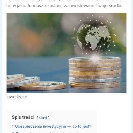
to, w jakie fundusze zostaną zainwestowane Twoje środki.
Inwestycje
Spis treści
ukryj
1
Ubezpieczenia inwestycyjne — co to jest?