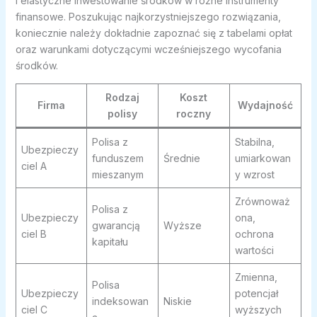
i elastyczne inwestowanie środków w różne instrumenty
finansowe. Poszukując najkorzystniejszego rozwiązania,
koniecznie należy dokładnie zapoznać się z tabelami opłat
oraz warunkami dotyczącymi wcześniejszego wycofania
środków.
Rodzaj
Koszt
Firma
Wydajność
polisy
roczny
Polisa z
Stabilna,
Ubezpieczy
funduszem
Średnie
umiarkowan
ciel A
mieszanym
y wzrost
Zrównoważ
Polisa z
Ubezpieczy
ona,
gwarancją
Wyższe
ciel B
ochrona
kapitału
wartości
Zmienna,
Polisa
Ubezpieczy
potencjał
indeksowan
Niskie
ciel C
wyższych