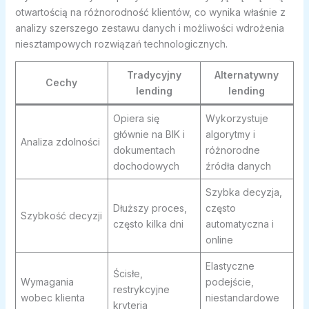
otwartością na różnorodność klientów, co wynika właśnie z
analizy szerszego zestawu danych i możliwości wdrożenia
niesztampowych rozwiązań technologicznych.
Tradycyjny
Alternatywny
Cechy
lending
lending
Opiera się
Wykorzystuje
głównie na BIK i
algorytmy i
Analiza zdolności
dokumentach
różnorodne
dochodowych
źródła danych
Szybka decyzja,
Dłuższy proces,
często
Szybkość decyzji
często kilka dni
automatyczna i
online
Elastyczne
Ścisłe,
Wymagania
podejście,
restrykcyjne
wobec klienta
niestandardowe
kryteria