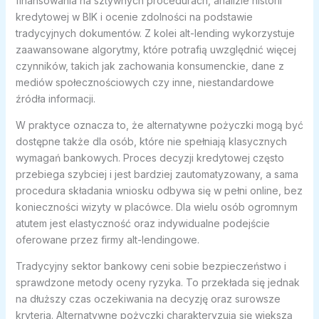
finansowania na sztywnych procedurach, analizie historii
kredytowej w BIK i ocenie zdolności na podstawie
tradycyjnych dokumentów. Z kolei alt-lending wykorzystuje
zaawansowane algorytmy, które potrafią uwzględnić więcej
czynników, takich jak zachowania konsumenckie, dane z
mediów społecznościowych czy inne, niestandardowe
źródła informacji.
W praktyce oznacza to, że alternatywne pożyczki mogą być
dostępne także dla osób, które nie spełniają klasycznych
wymagań bankowych. Proces decyzji kredytowej często
przebiega szybciej i jest bardziej zautomatyzowany, a sama
procedura składania wniosku odbywa się w pełni online, bez
konieczności wizyty w placówce. Dla wielu osób ogromnym
atutem jest elastyczność oraz indywidualne podejście
oferowane przez firmy alt-lendingowe.
Tradycyjny sektor bankowy ceni sobie bezpieczeństwo i
sprawdzone metody oceny ryzyka. To przekłada się jednak
na dłuższy czas oczekiwania na decyzję oraz surowsze
kryteria. Alternatywne pożyczki charakteryzują się większą