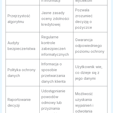
h informacji
wyciekom
Pozwala
Jasne zasady
Przejrzystość
zrozumieć
oceny zdolności
algorytmu
decyzję o
kredytowej
pożyczce
Regularne
Gwarancja
Audyty
kontrole
odpowiedniego
bezpieczeństwa
zabezpieczeń
poziomu ochrony
informatycznych
Informacja o
Użytkownik wie,
Polityka ochrony
sposobie
co dzieje się z
danych
przetwarzania
jego danymi
danych klienta
Udostępnianie
Możliwość
powodów
Raportowanie
uzyskania
odmowy lub
decyzji
wyjaśnień i
przyznania
odwołania