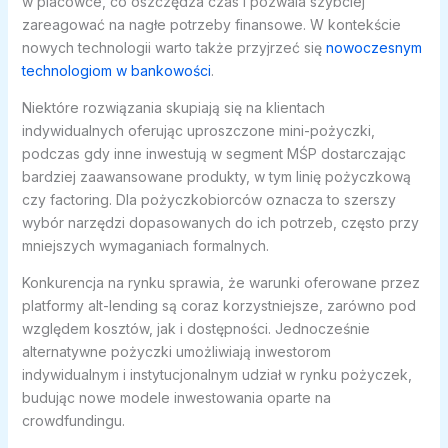
w placówce, co oszczędza czas i pozwala szybciej
zareagować na nagłe potrzeby finansowe. W kontekście
nowych technologii warto także przyjrzeć się
nowoczesnym
technologiom w bankowości
.
Niektóre rozwiązania skupiają się na klientach
indywidualnych oferując uproszczone mini-pożyczki,
podczas gdy inne inwestują w segment MŚP dostarczając
bardziej zaawansowane produkty, w tym linię pożyczkową
czy factoring. Dla pożyczkobiorców oznacza to szerszy
wybór narzędzi dopasowanych do ich potrzeb, często przy
mniejszych wymaganiach formalnych.
Konkurencja na rynku sprawia, że warunki oferowane przez
platformy alt-lending są coraz korzystniejsze, zarówno pod
względem kosztów, jak i dostępności. Jednocześnie
alternatywne pożyczki umożliwiają inwestorom
indywidualnym i instytucjonalnym udział w rynku pożyczek,
budując nowe modele inwestowania oparte na
crowdfundingu.