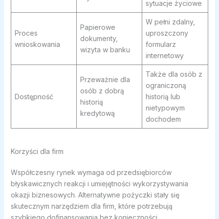
sytuacje życiowe
W pełni zdalny,
Papierowe
Proces
uproszczony
dokumenty,
wnioskowania
formularz
wizyta w banku
internetowy
Także dla osób z
Przeważnie dla
ograniczoną
osób z dobrą
Dostępność
historią lub
historią
nietypowym
kredytową
dochodem
Korzyści dla firm
Współczesny rynek wymaga od przedsiębiorców
błyskawicznych reakcji i umiejętności wykorzystywania
okazji biznesowych. Alternatywne pożyczki stały się
skutecznym narzędziem dla firm, które potrzebują
szybkiego dofinansowania bez konieczności