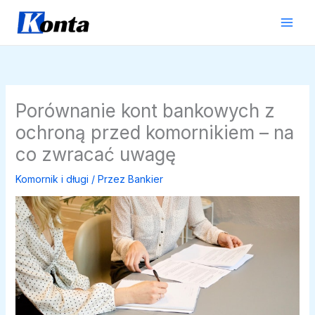
Przejdź
do
treści
Porównanie kont bankowych z
ochroną przed komornikiem – na
co zwracać uwagę
Komornik i długi
/ Przez
Bankier