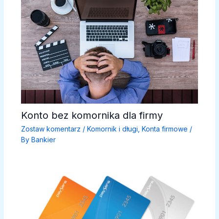
Konto bez komornika dla firmy
Zostaw komentarz
/
Komornik i długi
,
Konta firmowe
/
By
Bankier