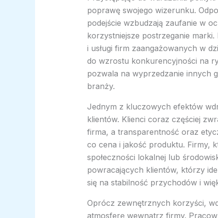
poprawę swojego wizerunku. Odpow
podejście wzbudzają zaufanie w oc
korzystniejsze postrzeganie marki. 
i usługi firm zaangażowanych w dz
do wzrostu konkurencyjności na r
pozwala na wyprzedzanie innych gr
branży.
Jednym z kluczowych efektów wdraż
klientów. Klienci coraz częściej zwr
firma, a transparentność oraz etycz
co cena i jakość produktu. Firmy, k
społeczności lokalnej lub środowis
powracających klientów, którzy ident
się na stabilność przychodów i w
Oprócz zewnętrznych korzyści, wd
atmosferę wewnątrz firmy. Pracowni