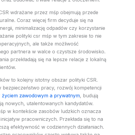
ń CSR wdrażane przez mśp obejmują przede
ralne. Coraz więcej firm decyduje się na
nergii, minimalizację odpadów czy korzystanie
żanie polityki csr mśp w tym zakresie to nie
operacyjnych, ale także możliwość
ego partnera w walce o czystsze środowisko.
ania przekładają się na lepsze relacje z lokalną
ientów.
w to kolejny istotny obszar polityki CSR.
 w bezpieczeństwo pracy, rozwój kompetencji
y
życiem zawodowym a prywatnym
, budują
gają nowych, utalentowanych kandydatów.
 mśp w kontekście zasobów ludzkich oznacza
 inicjatyw pracowniczych. Przekłada się to na
ższą efektywność w codziennych działaniach.
rostan pracowników często wpływa także na