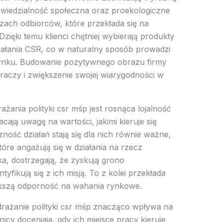
iedzialność społeczna oraz proekologiczne
zach odbiorców, które przekłada się na
Dzięki temu klienci chętniej wybierają produkty
iałania CSR, co w naturalny sposób prowadzi
ynku. Budowanie pozytywnego obrazu firmy
aczy i zwiększenie swojej wiarygodności w
ania polityki csr mśp jest rosnąca lojalność
acają uwagę na wartości, jakimi kieruje się
ność działań stają się dla nich równie ważne,
tóre angażują się w działania na rzecz
ka, dostrzegają, że zyskują grono
yfikują się z ich misją. To z kolei przekłada
iększą odporność na wahania rynkowe.
rażanie polityki csr mśp znacząco wpływa na
cy doceniają, gdy ich miejsce pracy kieruje