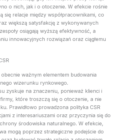
no o nich, jak i o otoczenie. W efekcie rośnie
ą się relacje między współpracownikami, co
 oraz większą satysfakcję z wykonywanych
espoły osiągają wyższą efektywność, a
aniu innowacyjnych rozwiązań oraz ciągłemu
 CSR
się obecnie ważnym elementem budowania
wnego wizerunku rynkowego.
u zyskuje na znaczeniu, ponieważ klienci i
firmy, które troszczą się o otoczenie, a nie
ysku. Prawidłowo prowadzona polityka CSR
ami z interesariuszami oraz przyczynia się do
ochrony środowiska naturalnego. W efekcie,
twa mogą poprzez strategiczne podejście do
oraz budować trwałe relacje z otoczeniem.