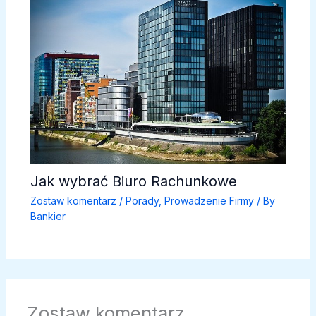
Jak wybrać Biuro Rachunkowe
Zostaw komentarz
/
Porady
,
Prowadzenie Firmy
/ By
Bankier
Zostaw komentarz