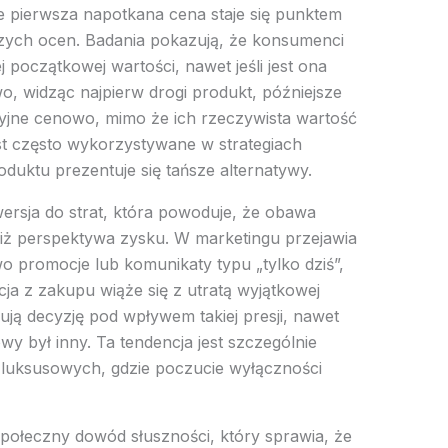
że pierwsza napotkana cena staje się punktem
jszych ocen. Badania pokazują, że konsumenci
 początkowej wartości, nawet jeśli jest ona
, widząc najpierw drogi produkt, późniejsze
kcyjne cenowo, mimo że ich rzeczywista wartość
t często wykorzystywane w strategiach
uktu prezentuje się tańsze alternatywy.
ersja do strat, która powoduje, że obawa
a niż perspektywa zysku. W marketingu przejawia
o promocje lub komunikaty typu „tylko dziś”,
ja z zakupu wiąże się z utratą wyjątkowej
ują decyzję pod wpływem takiej presji, nawet
wy był inny. Ta tendencja jest szczególnie
luksusowych, gdzie poczucie wyłączności
połeczny dowód słuszności, który sprawia, że