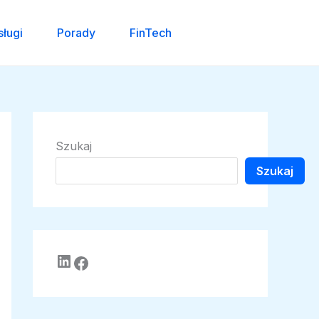
sługi
Porady
FinTech
Szukaj
Szukaj
LinkedIn
Facebook