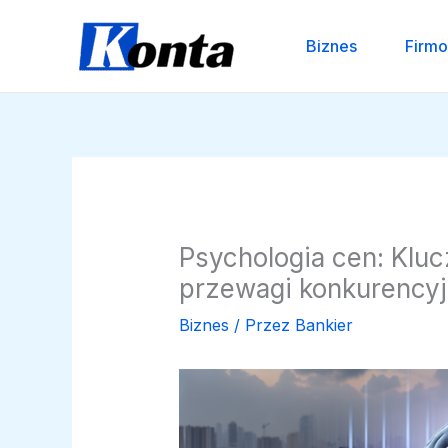
Przejdź
do
Biznes
Firm
treści
Psychologia cen: Klu
przewagi konkurencyj
Biznes
/ Przez
Bankier