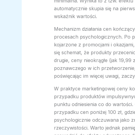
minimalna. Wynika to z tzw. efektu
automatycznie skupia się na pierwsz
wskaźnik wartości.
Mechanizm działania cen kończącyc
procesach psychologicznych. Po pi
kojarzone z promocjami i okazjami
się schemat, że produkty przecenio
drugie, ceny nieokrągłe (jak 19,9
poznawczego w ich przetworzenie, 
poświęcając im więcej uwagi, zaczy
W praktyce marketingowej ceny koń
przypadku produktów impulsywnych
punktu odniesienia co do wartości. C
przypadku cen poniżej 100 zł, gdzie
psychologicznie odczuwana jako zn
rzeczywistości. Warto jednak pamię