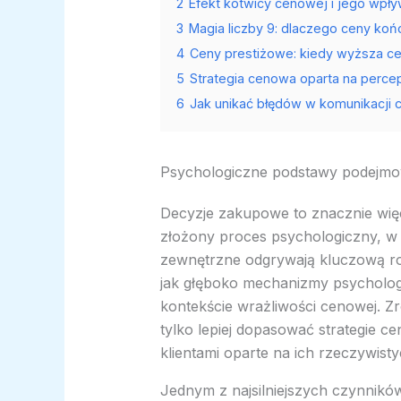
2
Efekt kotwicy cenowej i jego wpły
3
Magia liczby 9: dlaczego ceny końc
4
Ceny prestiżowe: kiedy wyższa c
5
Strategia cenowa oparta na percep
6
Jak unikać błędów w komunikacji
Psychologiczne podstawy podejmo
Decyzje zakupowe to znacznie więc
złożony proces psychologiczny, w
zewnętrzne odgrywają kluczową rol
jak głęboko mechanizmy psycholog
kontekście wrażliwości cenowej. Z
tylko lepiej dopasować strategie c
klientami oparte na ich rzeczywist
Jednym z najsilniejszych czynnikó