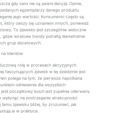
zcza gdy sami nie są pewni decyzji. Opinie,
przedanych egzemplarzy danego produktu
ganie jego wartości. Konsumenci często są
ot, który cieszy się uznaniem innych, ponieważ
ściowy. To zjawisko jest szczególnie widoczne
gdzie wiralowe trendy potrafią diametralnie
ych grup docelowych.
 na klientów
kluczową rolę w procesach decyzyjnych
 fascynujących zjawisk w tej dziedzinie jest
ten polega na tym, że pierwsza napotkana
punktem odniesienia dla wszystkich
jeśli początkowy koszt jest zupełnie oderwany
o wpłynąć na postrzeganie atrakcyjności
ę temu zjawisku bliżej, by zrozumieć, jak
stują je w praktyce.