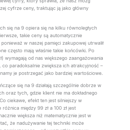
 lewej cyfry, który sprawia, że nasz mózg
ej cyfrze ceny, traktując ją jako główny
h się na 9 opiera się na kilku równoległych
erwsze, takie ceny są automatycznie
, ponieważ w naszej pamięci zakupowej utrwalił
ne często mają właśnie takie końcówki. Po
9 zł) wymagają od nas większego zaangażowania
co paradoksalnie zwiększa ich atrakcyjność –
namy je postrzegać jako bardziej wartościowe.
czące się na 9 działają szczególnie dobrze w
 oraz tych, gdzie klient nie ma dokładnego
o ciekawe, efekt ten jest silniejszy w
 różnica między 99 zł a 100 zł jest
acznie większa niż matematycznie jest w
tać, że nadużywanie tej techniki może