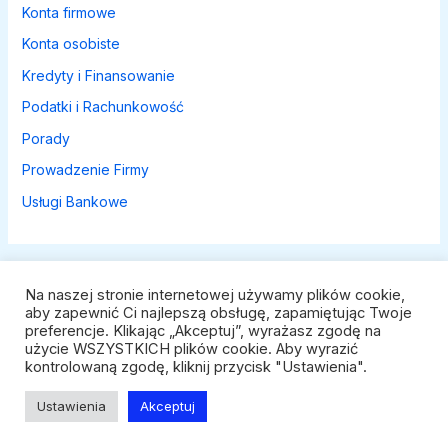
Konta firmowe
Konta osobiste
Kredyty i Finansowanie
Podatki i Rachunkowość
Porady
Prowadzenie Firmy
Usługi Bankowe
Na naszej stronie internetowej używamy plików cookie,
aby zapewnić Ci najlepszą obsługę, zapamiętując Twoje
preferencje. Klikając „Akceptuj”, wyrażasz zgodę na
Polityka prywatności
użycie WSZYSTKICH plików cookie. Aby wyrazić
kontrolowaną zgodę, kliknij przycisk "Ustawienia".
© 2026 Konta Firmowe. Powered by Konta Firmowe.
Ustawienia
Akceptuj