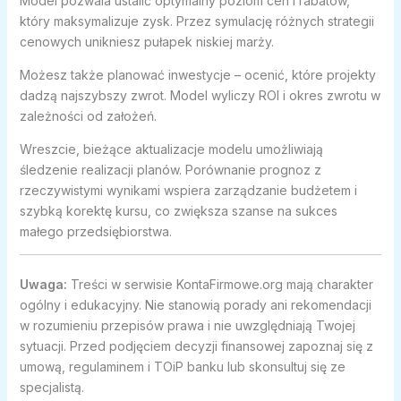
Model pozwala ustalić optymalny poziom cen i rabatów,
który maksymalizuje zysk. Przez symulację różnych strategii
cenowych unikniesz pułapek niskiej marży.
Możesz także planować inwestycje – ocenić, które projekty
dadzą najszybszy zwrot. Model wyliczy ROI i okres zwrotu w
zależności od założeń.
Wreszcie, bieżące aktualizacje modelu umożliwiają
śledzenie realizacji planów. Porównanie prognoz z
rzeczywistymi wynikami wspiera zarządzanie budżetem i
szybką korektę kursu, co zwiększa szanse na sukces
małego przedsiębiorstwa.
Uwaga:
Treści w serwisie KontaFirmowe.org mają charakter
ogólny i edukacyjny. Nie stanowią porady ani rekomendacji
w rozumieniu przepisów prawa i nie uwzględniają Twojej
sytuacji. Przed podjęciem decyzji finansowej zapoznaj się z
umową, regulaminem i TOiP banku lub skonsultuj się ze
specjalistą.