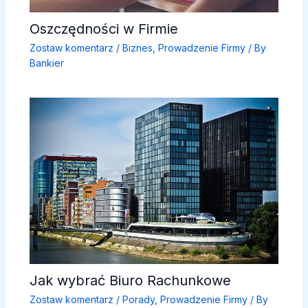
Oszczędności w Firmie
Zostaw komentarz
/
Biznes
,
Prowadzenie Firmy
/ By
Bankier
Jak wybrać Biuro Rachunkowe
Zostaw komentarz
/
Porady
,
Prowadzenie Firmy
/ By