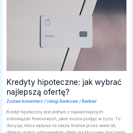
potencjał?
Kredyty hipoteczne: jak wybrać
najlepszą ofertę?
Zostaw komentarz
/
Usługi Bankowe
/
Bankier
Kredyt hipoteczny jest jednym z najważniejszych
zobowiązań finansowych, jakie można podjąć w życiu. To
decyzja, która wpływa na nasze finanse przez wiele lat,
dlatego wybór odpowiedniej oferty ma kluczowe znaczenie.