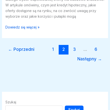
W artykule omówimy, czym jest kredyt hipoteczny, jakie
oferty dostępne są na rynku, na co zwrócić uwagę przy
wyborze oraz jakie korzyści i pułapki mogą
Kredyty
Dowiedz się więcej »
hipoteczne:
jak
wybrać
←
Poprzedni
1
2
3
…
6
najlepszą
ofertę?
Następny
→
Szukaj
Szukaj