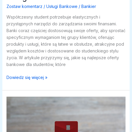
Zostaw komentarz
/
Usługi Bankowe
/
Bankier
Współczesny student potrzebuje elastycznych i
przystępnych narzędzi do zarządzania swoimi finansami.
Banki coraz częściej dostosowują swoje oferty, aby sprostać
specyficznym wymaganiom tej grupy klientów, oferując
produkty i usługi, które są łatwe w obsłudze, atrakcyjne pod
względem kosztów i dostosowane do studenckiego stylu
życia. W artykule przyjrzymy się, jakie są najlepsze oferty
bankowe dla studentów, które
Usługi
Dowiedz się więcej »
bankowe
dla
studentów