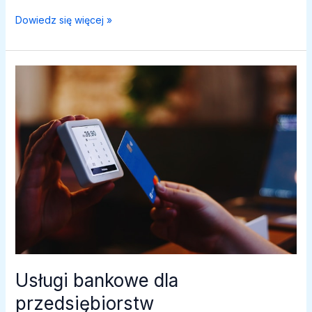
Usługi
Dowiedz się więcej »
doradztwa
finansowego
w
bankach
Usługi bankowe dla
przedsiębiorstw