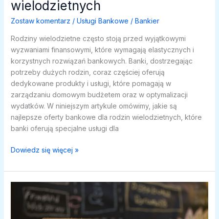
wielodzietnych
Zostaw komentarz
/
Usługi Bankowe
/
Bankier
Rodziny wielodzietne często stoją przed wyjątkowymi
wyzwaniami finansowymi, które wymagają elastycznych i
korzystnych rozwiązań bankowych. Banki, dostrzegając
potrzeby dużych rodzin, coraz częściej oferują
dedykowane produkty i usługi, które pomagają w
zarządzaniu domowym budżetem oraz w optymalizacji
wydatków. W niniejszym artykule omówimy, jakie są
najlepsze oferty bankowe dla rodzin wielodzietnych, które
banki oferują specjalne usługi dla
Usługi
Dowiedz się więcej »
bankowe
dla
rodzin
wielodzietnych