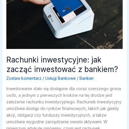
Rachunki inwestycyjne: jak
zacząć inwestować z bankiem?
Zostaw komentarz
/
Usługi Bankowe
/
Bankier
Inwestowanie stało się dostępne dla coraz szerszego grona
osób, a jednym z pierwszych kroków na tej drodze jest
założenie rachunku inwestycyjnego. Rachunek inwestycyjny
umożliwia dostęp do rynków finansowych, takich jak giełdy
akcji, obligacji czy funduszy inwestycyjnych, a także
umożliwia wygodne zarządzanie swoimi aktywami. W
niniejszym artykule omówimy, czym jest rachunek