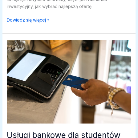
inwestycyjny, jak wybrać najlepszą ofertę
Rachunki
Dowiedz się więcej »
inwestycyjne:
jak
zacząć
inwestować
z
bankiem?
Usługi bankowe dla studentów