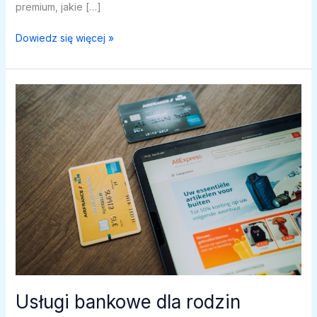
premium, jakie […]
Konta
Dowiedz się więcej »
premium:
czy
warto?
Usługi bankowe dla rodzin