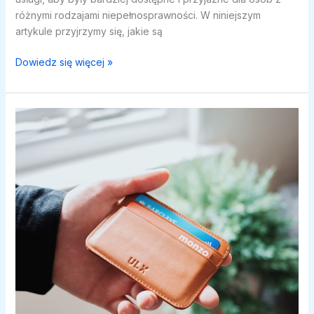
różnymi rodzajami niepełnosprawności. W niniejszym
artykule przyjrzymy się, jakie są
Usługi
Dowiedz się więcej »
bankowe
dla
osób
z
niepełnosprawnościami